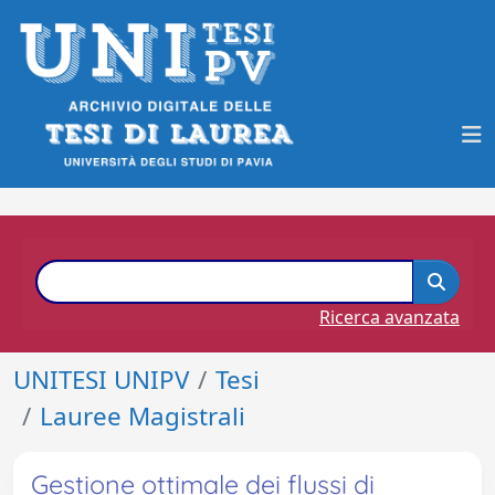
Ricerca avanzata
UNITESI UNIPV
Tesi
Lauree Magistrali
Gestione ottimale dei flussi di