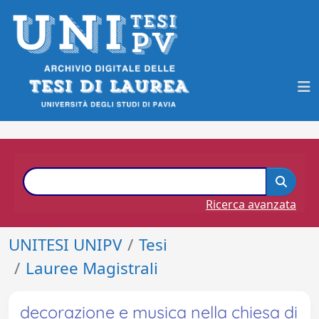
Ricerca avanzata
UNITESI UNIPV
Tesi
Lauree Magistrali
decorazione e musica nella chiesa di