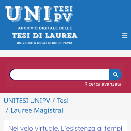
Ricerca avanzata
UNITESI UNIPV
Tesi
Lauree Magistrali
Nel velo virtuale. L'esistenza ai tempi