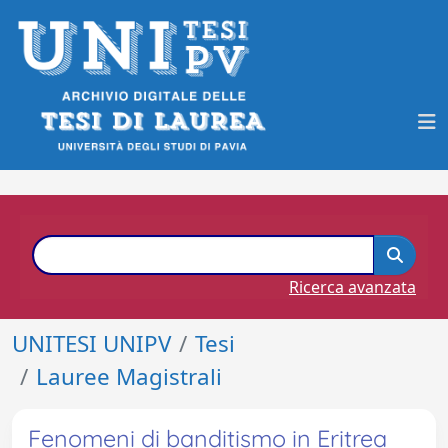
Ricerca avanzata
UNITESI UNIPV
Tesi
Lauree Magistrali
Fenomeni di banditismo in Eritrea