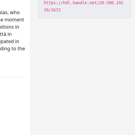
https://hdl.handle.net/20.500.142
39/2672
ulas, who
 the moment
itions in
ttà in
ipated in
ding to the