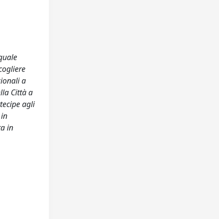
 quale
cogliere
zionali a
la Città a
tecipe agli
 in
a in