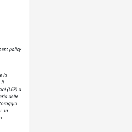
ent policy
e la
il
ioni (LEP) a
eria delle
itoraggio
. In
o