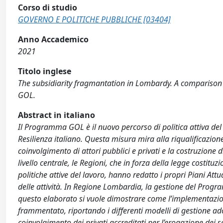
Corso di studio
GOVERNO E POLITICHE PUBBLICHE [03404]
Anno Accademico
2021
Titolo inglese
The subsidiarity fragmantation in Lombardy. A comparison 
GOL.
Abstract in italiano
Il Programma GOL è il nuovo percorso di politica attiva del 
Resilienza italiano. Questa misura mira alla riqualificazione
coinvolgimento di attori pubblici e privati e la costruzione di 
livello centrale, le Regioni, che in forza della legge costi
politiche attive del lavoro, hanno redatto i propri Piani At
delle attività. In Regione Lombardia, la gestione del Prog
questo elaborato si vuole dimostrare come l’implementazio
frammentato, riportando i differenti modelli di gestione ado
coinvolgimento dei privati accreditati per l’erogazione dei se