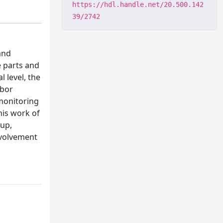
https://hdl.handle.net/20.500.142
39/2742
and
e parts and
l level, the
abor
monitoring
his work of
-up,
nvolvement