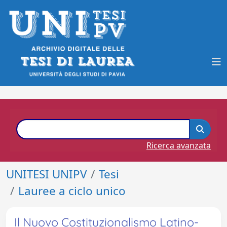
Ricerca avanzata
UNITESI UNIPV
Tesi
Lauree a ciclo unico
Il Nuovo Costituzionalismo Latino-