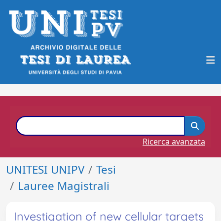
Ricerca avanzata
UNITESI UNIPV
Tesi
Lauree Magistrali
Investigation of new cellular targets