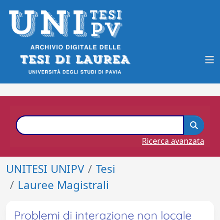
Ricerca avanzata
UNITESI UNIPV
Tesi
Lauree Magistrali
Problemi di interazione non locale