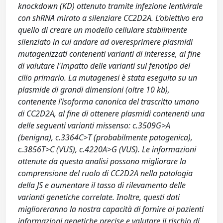
knockdown (KD) ottenuto tramite infezione lentivirale
con shRNA mirato a silenziare CC2D2A. L’obiettivo era
quello di creare un modello cellulare stabilmente
silenziato in cui andare ad overesprimere plasmidi
mutagenizzati contenenti varianti di interesse, al fine
di valutare l'impatto delle varianti sul fenotipo del
cilio primario. La mutagenesi è stata eseguita su un
plasmide di grandi dimensioni (oltre 10 kb),
contenente l’isoforma canonica del trascritto umano
di CC2D2A, al fine di ottenere plasmidi contenenti una
delle seguenti varianti missenso: c.3509G>A
(benigna), c.3364C>T (probabilmente patogenica),
c.3856T>C (VUS), c.4220A>G (VUS). Le informazioni
ottenute da questa analisi possono migliorare la
comprensione del ruolo di CC2D2A nella patologia
della JS e aumentare il tasso di rilevamento delle
varianti genetiche correlate. Inoltre, questi dati
miglioreranno la nostra capacità di fornire ai pazienti
informazioni genetiche precise e valutare il rischio di