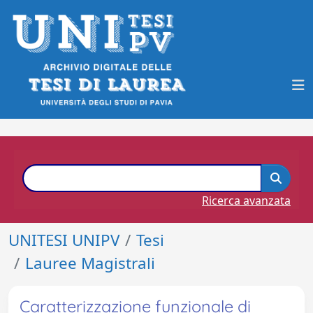
Ricerca avanzata
UNITESI UNIPV
Tesi
Lauree Magistrali
Caratterizzazione funzionale di