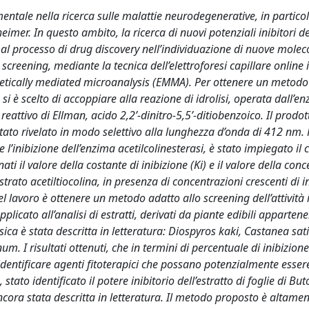
entale nella ricerca sulle malattie neurodegenerative, in partico
imer. In questo ambito, la ricerca di nuovi potenziali inibitori d
al processo di drug discovery nell’individuazione di nuove moleco
creening, mediante la tecnica dell’elettroforesi capillare online i
retically mediated microanalysis (EMMA). Per ottenere un metodo 
, si è scelto di accoppiare alla reazione di idrolisi, operata dall’
 reattivo di Ellman, acido 2,2’-dinitro-5,5’-ditiobenzoico. Il prodot
 stato rivelato in modo selettivo alla lunghezza d’onda di 412 nm. 
 l’inibizione dell’enzima acetilcolinesterasi, è stato impiegato i
ti il valore della costante di inibizione (Ki) e il valore della con
strato acetiltiocolina, in presenza di concentrazioni crescenti di in
l lavoro è ottenere un metodo adatto allo screening dell’attività i
plicato all’analisi di estratti, derivati da piante edibili appartene
rasica è stata descritta in letteratura: Diospyros kaki, Castanea sat
m. I risultati ottenuti, che in termini di percentuale di inibizion
o identificare agenti fitoterapici che possano potenzialmente esser
stato identificato il potere inibitorio dell’estratto di foglie di B
ancora stata descritta in letteratura. Il metodo proposto è altame