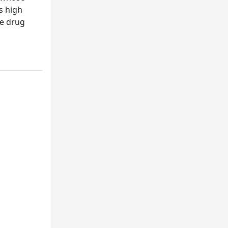
s high
he drug