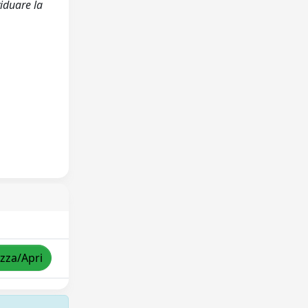
viduare la
izza/Apri