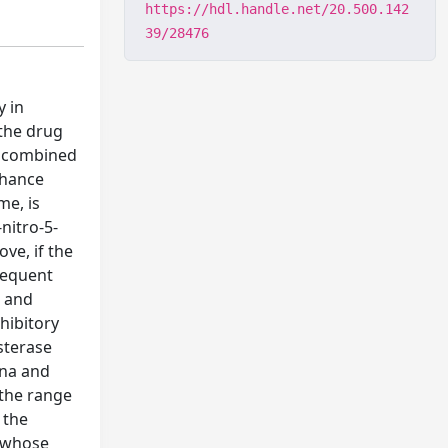
https://hdl.handle.net/20.500.142
39/28476
y in
 the drug
d, combined
nhance
me, is
nitro-5-
ove, if the
sequent
e and
hibitory
esterase
ina and
 the range
 the
, whose