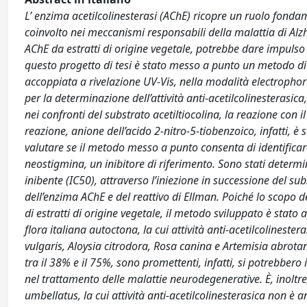
L’ enzima acetilcolinesterasi (AChE) ricopre un ruolo fondam
coinvolto nei meccanismi responsabili della malattia di Alzhe
AChE da estratti di origine vegetale, potrebbe dare impulso 
questo progetto di tesi è stato messo a punto un metodo di s
accoppiata a rivelazione UV-Vis, nella modalità electropho
per la determinazione dell’attività anti-acetilcolinesterasica
nei confronti del substrato acetiltiocolina, la reazione con il
reazione, anione dell’acido 2-nitro-5-tiobenzoico, infatti, è
valutare se il metodo messo a punto consenta di identificare
neostigmina, un inibitore di riferimento. Sono stati determina
inibente (IC50), attraverso l’iniezione in successione del sub
dell’enzima AChE e del reattivo di Ellman. Poiché lo scopo de
di estratti di origine vegetale, il metodo sviluppato è stato ap
flora italiana autoctona, la cui attività anti-acetilcolineste
vulgaris, Aloysia citrodora, Rosa canina e Artemisia abrotanu
tra il 38% e il 75%, sono promettenti, infatti, si potrebber
nel trattamento delle malattie neurodegenerative. È, inoltre, 
umbellatus, la cui attività anti-acetilcolinesterasica non è 