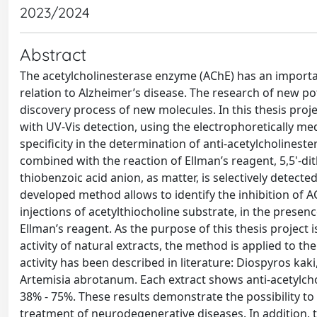
2023/2024
Abstract
The acetylcholinesterase enzyme (AChE) has an importan
relation to Alzheimer’s disease. The research of new po
discovery process of new molecules. In this thesis proj
with UV-Vis detection, using the electrophoretically m
specificity in the determination of anti-acetylcholinest
combined with the reaction of Ellman’s reagent, 5,5'-dith
thiobenzoic acid anion, as matter, is selectively detected
developed method allows to identify the inhibition of
injections of acetylthiocholine substrate, in the prese
Ellman’s reagent. As the purpose of this thesis project
activity of natural extracts, the method is applied to th
activity has been described in literature: Diospyros kaki
Artemisia abrotanum. Each extract shows anti-acetylchol
38% - 75%. These results demonstrate the possibility to 
treatment of neurodegenerative diseases. In addition, 