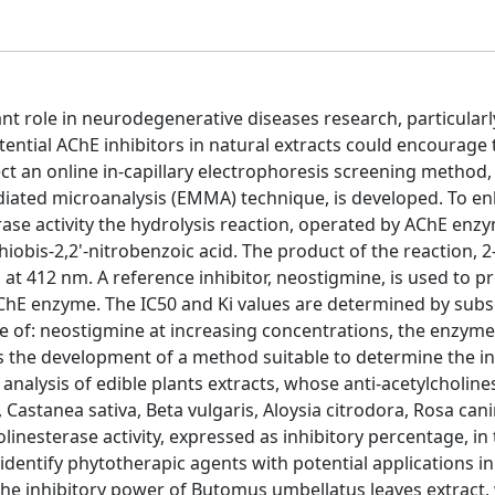
t role in neurodegenerative diseases research, particularl
tential AChE inhibitors in natural extracts could encourage
ect an online in-capillary electrophoresis screening metho
ediated microanalysis (EMMA) technique, is developed. To e
erase activity the hydrolysis reaction, operated by AChE enzy
iobis-2,2'-nitrobenzoic acid. The product of the reaction, 2-
 at 412 nm. A reference inhibitor, neostigmine, is used to pr
 AChE enzyme. The IC50 and Ki values are determined by sub
nce of: neostigmine at increasing concentrations, the enzym
 is the development of a method suitable to determine the in
e analysis of edible plants extracts, whose anti-acetylcholin
, Castanea sativa, Beta vulgaris, Aloysia citrodora, Rosa can
inesterase activity, expressed as inhibitory percentage, in
identify phytotherapic agents with potential applications in
the inhibitory power of Butomus umbellatus leaves extract