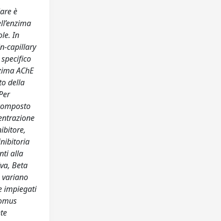
lare è
ell’enzima
le. In
n-capillary
specifico
enzima AChE
to della
Per
l composto
centrazione
ibitore,
nibitoria
nti alla
iva, Beta
e variano
e impiegati
utomus
nte