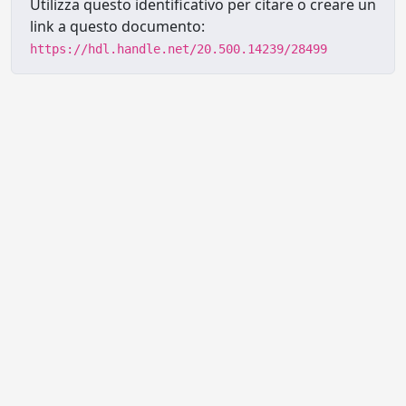
Utilizza questo identificativo per citare o creare un
link a questo documento:
https://hdl.handle.net/20.500.14239/28499
Powered by UNITESI
-
Info sul
sistema
-
Info e contatti
-
Area
Copyright © 2026
riservata