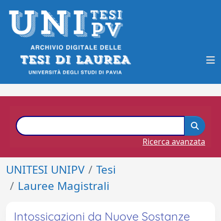
Ricerca avanzata
UNITESI UNIPV
Tesi
Lauree Magistrali
Intossicazioni da Nuove Sostanze