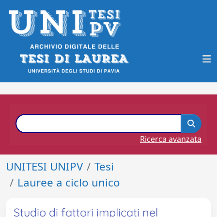
Ricerca avanzata
UNITESI UNIPV
Tesi
Lauree a ciclo unico
Studio di fattori implicati nel