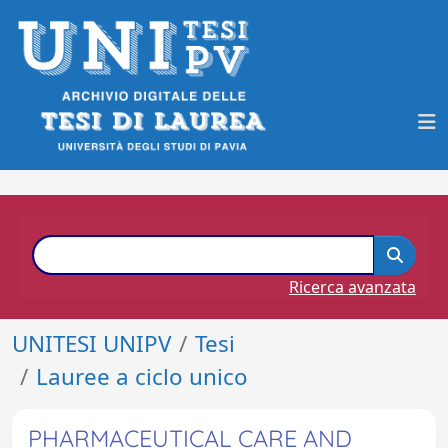
Ricerca avanzata
UNITESI UNIPV
Tesi
Lauree a ciclo unico
PHARMACEUTICAL CARE AND