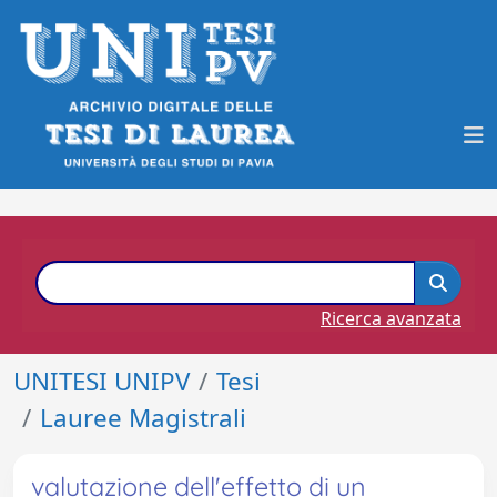
Ricerca avanzata
UNITESI UNIPV
Tesi
Lauree Magistrali
valutazione dell'effetto di un