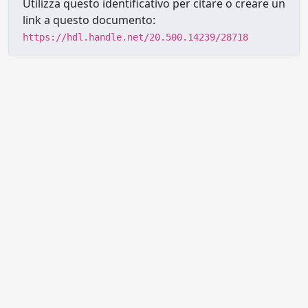
Utilizza questo identificativo per citare o creare un
link a questo documento:
https://hdl.handle.net/20.500.14239/28718
Powered by UNITESI
-
Info sul
sistema
-
Info e contatti
-
Area
Copyright © 2026
riservata