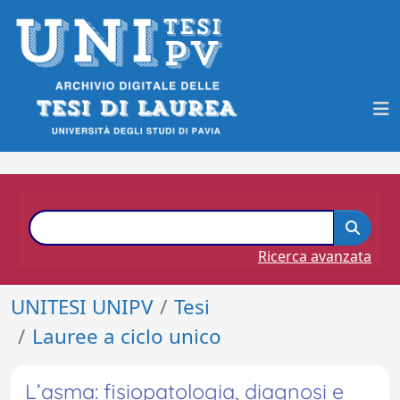
Ricerca avanzata
UNITESI UNIPV
Tesi
Lauree a ciclo unico
L’asma: fisiopatologia, diagnosi e