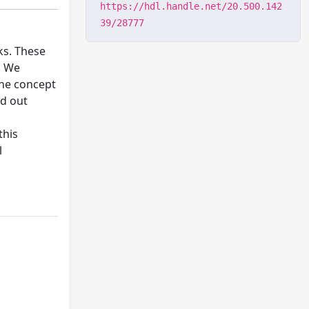
https://hdl.handle.net/20.500.142
39/28777
ks. These
. We
the concept
ed out
this
l