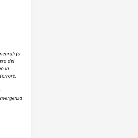
neurali (o
ero del
mo in
’errore,
i
convergenza