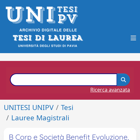
Ricerca avanzata
UNITESI UNIPV
Tesi
Lauree Magistrali
B Corp e Società Benefit Evoluzione,