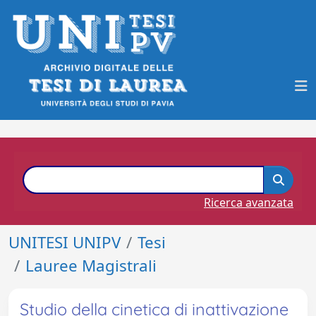
Ricerca avanzata
UNITESI UNIPV
Tesi
Lauree Magistrali
Studio della cinetica di inattivazione