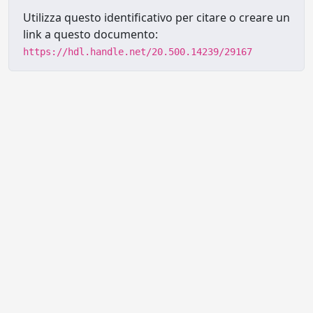
Utilizza questo identificativo per citare o creare un
link a questo documento:
https://hdl.handle.net/20.500.14239/29167
Powered by UNITESI
-
Info sul
sistema
-
Info e contatti
-
Area
Copyright © 2026