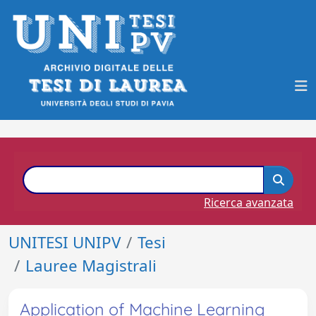
Ricerca avanzata
UNITESI UNIPV
Tesi
Lauree Magistrali
Application of Machine Learning