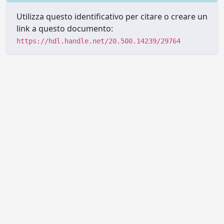
Utilizza questo identificativo per citare o creare un
link a questo documento:
https://hdl.handle.net/20.500.14239/29764
Powered by UNITESI
-
Info sul
sistema
-
Info e contatti
-
Area
Copyright © 2026