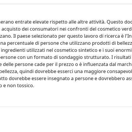
erano entrate elevate rispetto alle altre attività. Questo 
di acquisto dei consumatori nei confronti del cosmetico ver
nzano. Il paese selezionato per questo lavoro di ricerca è l'In
a percentuale di persone che utilizzano prodotti di bellez
ngredienti utilizzati nel cosmetico sintetico e i suoi enormi 
7 persone con un formato di sondaggio strutturato. I risultati
 delle persone cade per il prezzo o è influenzata dal march
di bellezza, quindi dovrebbe esserci una maggiore consapevo
odotto dovrebbe essere insegnato a persone e dovrebbero a
o e non tossico.