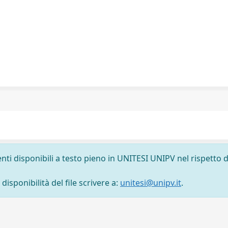
nti disponibili a testo pieno in UNITESI UNIPV nel rispetto d
isponibilità del file scrivere a:
unitesi@unipv.it
.