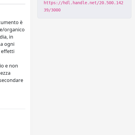
https://hdl.handle.net/20.500.142
39/3000
documento è
de/organico
dia, in
za ogni
effetti
io e non
lezza
ssecondare