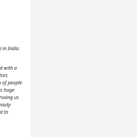
 in India.
d with a
tors
o of people
ts huge
proving us
beauty
t to