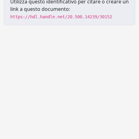
Utilizza questo identificativo per citare o creare un
link a questo documento:
https://hdl.handle.net/20.500.14239/30152
Powered by UNITESI
-
Info sul
sistema
-
Info e contatti
-
Area
Copyright © 2026
riservata