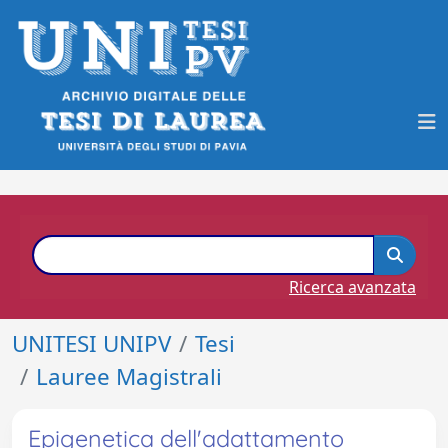
Ricerca avanzata
UNITESI UNIPV
Tesi
Lauree Magistrali
Epigenetica dell'adattamento