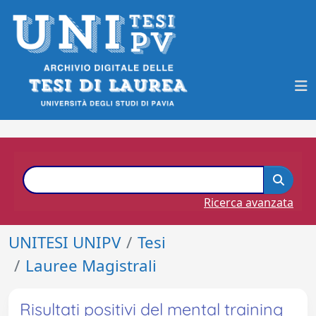
Ricerca avanzata
UNITESI UNIPV
Tesi
Lauree Magistrali
Risultati positivi del mental training