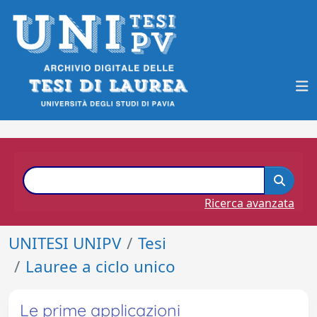
Ricerca avanzata
UNITESI UNIPV
Tesi
Lauree a ciclo unico
Le prime applicazioni