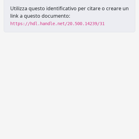
Utilizza questo identificativo per citare o creare un
link a questo documento:
https://hdl.handle.net/20.500.14239/31
Powered by UNITESI
-
Info sul
sistema
-
Info e contatti
-
Area
Copyright © 2026