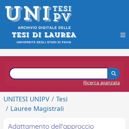
Ricerca avanzata
UNITESI UNIPV
Tesi
Lauree Magistrali
Adattamento dell'approccio