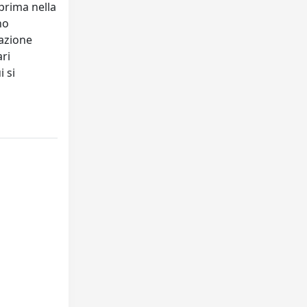
prima nella
no
lazione
ari
 si