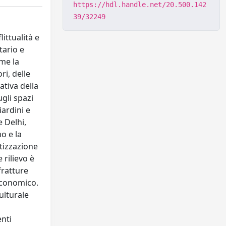
https://hdl.handle.net/20.500.142
39/32249
ittualità e
tario e
ome la
ri, delle
ativa della
ugli spazi
iardini e
e Delhi,
o e la
ntizzazione
 rilievo è
fratture
 economico.
ulturale
enti