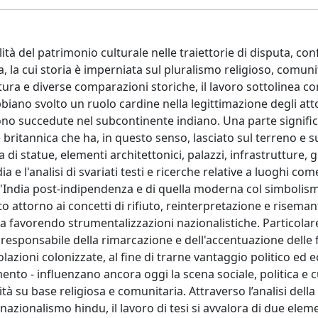
tà del patrimonio culturale nelle traiettorie di disputa, confl
ia, la cui storia è imperniata sul pluralismo religioso, comuni
ratura e diverse comparazioni storiche, il lavoro sottolinea c
biano svolto un ruolo cardine nella legittimazione degli atto
ono succedute nel subcontinente indiano. Una parte signific
 britannica che ha, in questo senso, lasciato sul terreno e s
 di statue, elementi architettonici, palazzi, infrastrutture, g
 e l'analisi di svariati testi e ricerche relative a luoghi com
l'India post-indipendenza e di quella moderna col simbolism
o attorno ai concetti di rifiuto, reinterpretazione e risema
lta favorendo strumentalizzazioni nazionalistiche. Particolare
responsabile della rimarcazione e dell'accentuazione delle 
polazioni colonizzate, al fine di trarne vantaggio politico ed
mento - influenzano ancora oggi la scena sociale, politica e c
tà su base religiosa e comunitaria. Attraverso l’analisi della
 nazionalismo hindu, il lavoro di tesi si avvalora di due elem