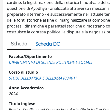
cardine: la legittimazione della retorica hindutva e del
questione di Ayodhya - analizzata attraverso i meccanism
preparato il terreno - e successivamente nell'attuale te
delle fonti storiche al fine di marginalizzare la compon
processi, dinamiche e parentesi storiche dimostrano co
costruisce la contesa politica, la disputa e la negoziaz
Scheda
Scheda DC
Facoltà/Dipartimento
DIPARTIMENTO DI SCIENZE POLITICHE E SOCIALI
Corso di studio
STUDI DELL'AFRICA E DELL'ASIA [03401]
Anno Accademico
2024
Titolo inglese
Politics, Conflicts and Construction of Identity in Indian Cul