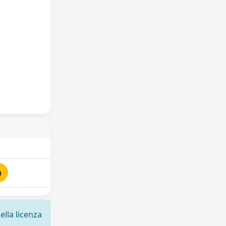
a
ella licenza