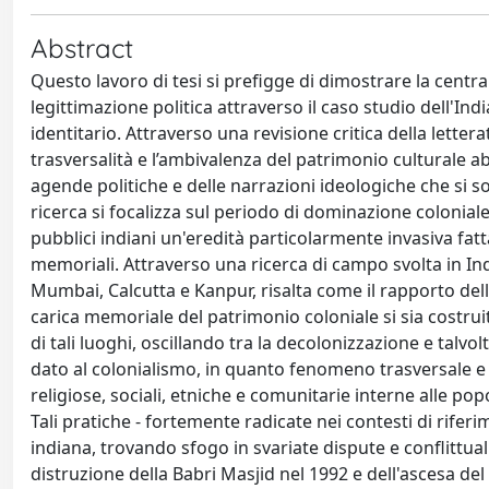
Abstract
Questo lavoro di tesi si prefigge di dimostrare la centrali
legittimazione politica attraverso il caso studio dell'Ind
identitario. Attraverso una revisione critica della lette
trasversalità e l’ambivalenza del patrimonio culturale ab
agende politiche e delle narrazioni ideologiche che si s
ricerca si focalizza sul periodo di dominazione coloniale
pubblici indiani un'eredità particolarmente invasiva fatta
memoriali. Attraverso una ricerca di campo svolta in India
Mumbai, Calcutta e Kanpur, risalta come il rapporto del
carica memoriale del patrimonio coloniale si sia costruit
di tali luoghi, oscillando tra la decolonizzazione e talvo
dato al colonialismo, in quanto fenomeno trasversale e 
religiose, sociali, etniche e comunitarie interne alle po
Tali pratiche - fortemente radicate nei contesti di riferi
indiana, trovando sfogo in svariate dispute e conflittuali
distruzione della Babri Masjid nel 1992 e dell'ascesa del