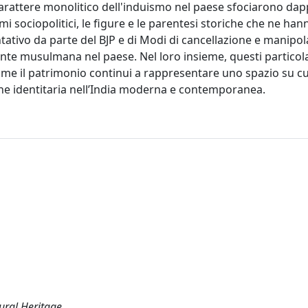
 carattere monolitico dell'induismo nel paese sfociarono dap
i sociopolitici, le figure e le parentesi storiche che ne han
ntativo da parte del BJP e di Modi di cancellazione e manipo
ente musulmana nel paese. Nel loro insieme, questi particol
me il patrimonio continui a rappresentare uno spazio su cui
ione identitaria nell’India moderna e contemporanea.
tural Heritage