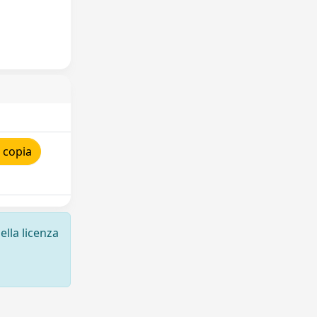
 copia
ella licenza