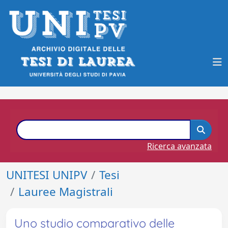
Ricerca avanzata
UNITESI UNIPV
Tesi
Lauree Magistrali
Uno studio comparativo delle