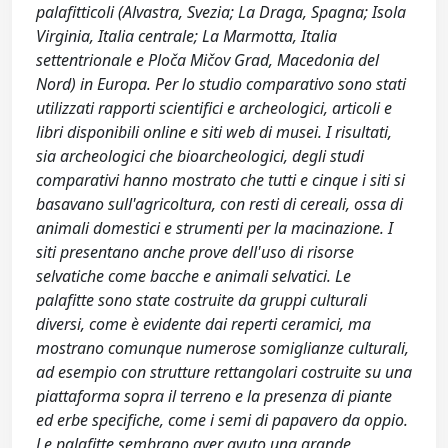
palafitticoli (Alvastra, Svezia; La Draga, Spagna; Isola
Virginia, Italia centrale; La Marmotta, Italia
settentrionale e Ploča Mičov Grad, Macedonia del
Nord) in Europa. Per lo studio comparativo sono stati
utilizzati rapporti scientifici e archeologici, articoli e
libri disponibili online e siti web di musei. I risultati,
sia archeologici che bioarcheologici, degli studi
comparativi hanno mostrato che tutti e cinque i siti si
basavano sull'agricoltura, con resti di cereali, ossa di
animali domestici e strumenti per la macinazione. I
siti presentano anche prove dell'uso di risorse
selvatiche come bacche e animali selvatici. Le
palafitte sono state costruite da gruppi culturali
diversi, come è evidente dai reperti ceramici, ma
mostrano comunque numerose somiglianze culturali,
ad esempio con strutture rettangolari costruite su una
piattaforma sopra il terreno e la presenza di piante
ed erbe specifiche, come i semi di papavero da oppio.
Le palafitte sembrano aver avuto una grande