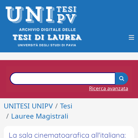
Ricerca avanzata
UNITESI UNIPV
Tesi
Lauree Magistrali
La sala cinematografica all'italiana: