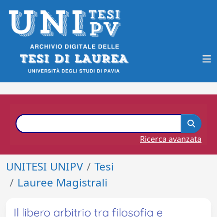
Ricerca avanzata
UNITESI UNIPV
Tesi
Lauree Magistrali
Il libero arbitrio tra filosofia e