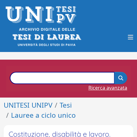
Ricerca avanzata
UNITESI UNIPV
Tesi
Lauree a ciclo unico
Costituzione, disabilità e lavoro.