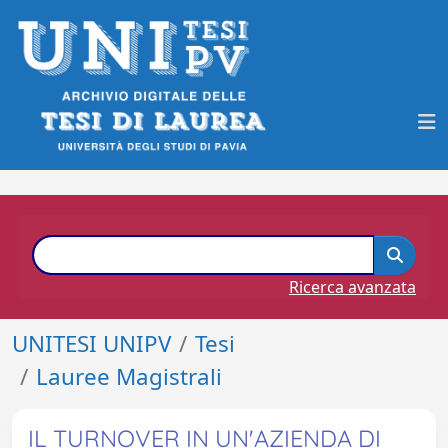
Ricerca avanzata
UNITESI UNIPV
Tesi
Lauree Magistrali
IL TURNOVER IN UN'AZIENDA DI