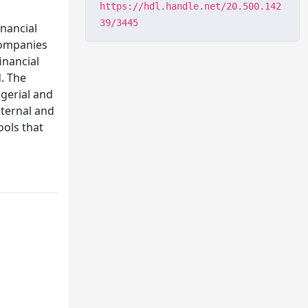
https://hdl.handle.net/20.500.142
39/3445
nancial
 companies
inancial
. The
gerial and
nternal and
ools that