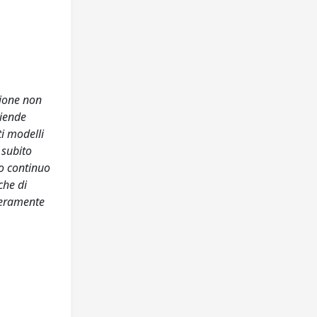
zione non
ziende
ti modelli
 subito
so continuo
che di
 meramente