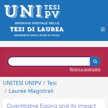
Ricerca avanzata
UNITESI UNIPV
Tesi
Lauree Magistrali
Quantitative Easing and Its Impact