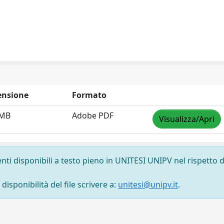
nsione
Formato
 MB
Adobe PDF
Visualizza/Apri
nti disponibili a testo pieno in UNITESI UNIPV nel rispetto d
isponibilità del file scrivere a:
unitesi@unipv.it
.