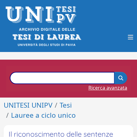
Ricerca avanzata
UNITESI UNIPV
Tesi
Lauree a ciclo unico
Il riconoscimento delle sentenze