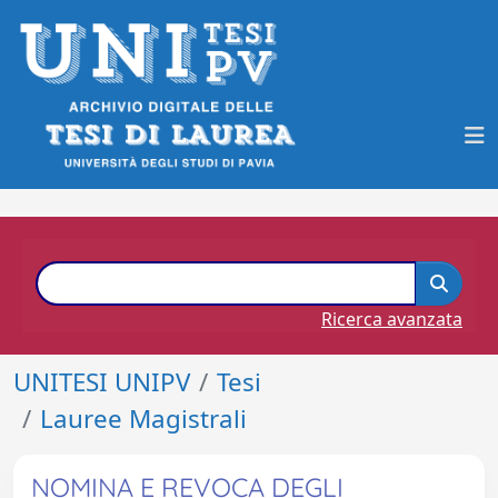
Ricerca avanzata
UNITESI UNIPV
Tesi
Lauree Magistrali
NOMINA E REVOCA DEGLI