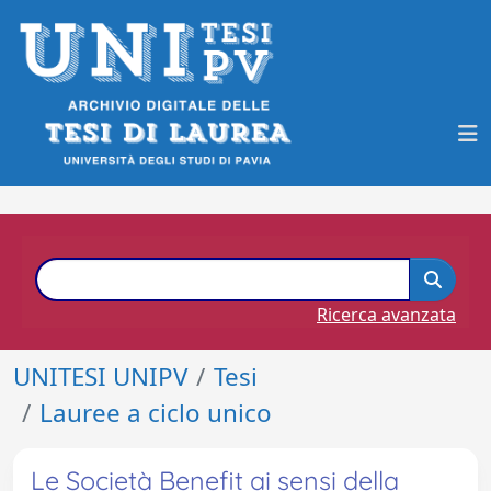
Ricerca avanzata
UNITESI UNIPV
Tesi
Lauree a ciclo unico
Le Società Benefit ai sensi della