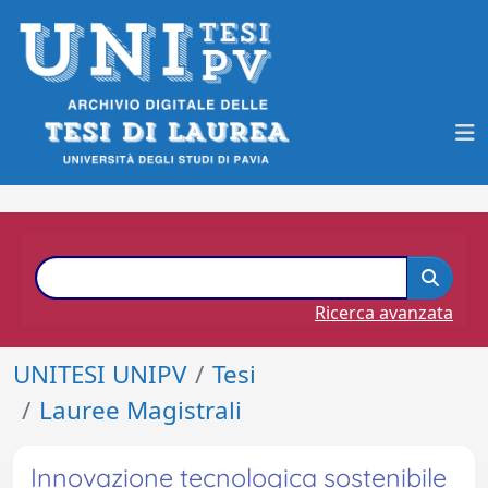
Ricerca avanzata
UNITESI UNIPV
Tesi
Lauree Magistrali
Innovazione tecnologica sostenibile