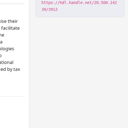
https://hdl.handle.net/20.500.142
39/3912
ise their
facilitate
he
 a
ologies
o
ational
sed by tax