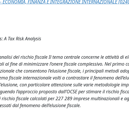
- ECONOMIA, FINANZA E INTEGRAZIONE INTERNAZIONALE [024
s: A Tax Risk Analysis
nalisi del rischio fiscale Il tema centrale concerne le attività di e
nali al fine di minimizzare l’onere fiscale complessivo. Nel primo c
zionale che consentono l’elusione fiscale, i principali metodi ado
stema fiscale internazionale volti a contrastare il fenomeno dell’elu
l’elusione, con particolare attenzione sulle varie metodologie im
eguendo l’approccio proposto dall’OCSE per stimare il rischio fiscal
 di rischio fiscale calcolati per 227 289 imprese multinazionali e a
essati dal fenomeno dell’elusione fiscale.