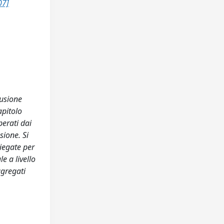
07]
lusione
apitolo
perati dai
sione. Si
piegate per
e a livello
ggregati