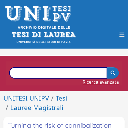
Ricerca avanzata
UNITESI UNIPV
Tesi
Lauree Magistrali
Turning the risk of cannibalization