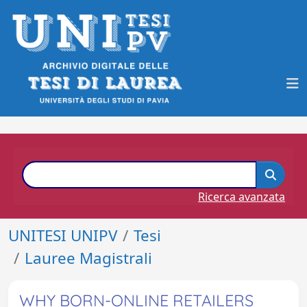
Ricerca avanzata
UNITESI UNIPV
Tesi
Lauree Magistrali
WHY BORN-ONLINE RETAILERS