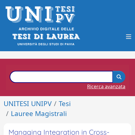
Ricerca avanzata
UNITESI UNIPV
Tesi
Lauree Magistrali
Managing Integration in Cross-