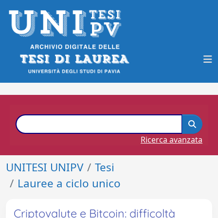
Ricerca avanzata
UNITESI UNIPV
Tesi
Lauree a ciclo unico
Criptovalute e Bitcoin: difficoltà