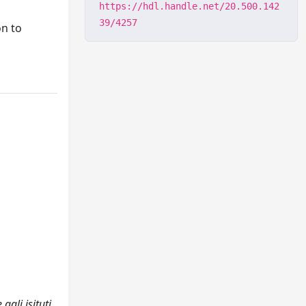
https://hdl.handle.net/20.500.142
39/4257
on to
agli isituti