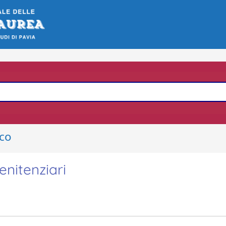
ico
penitenziari