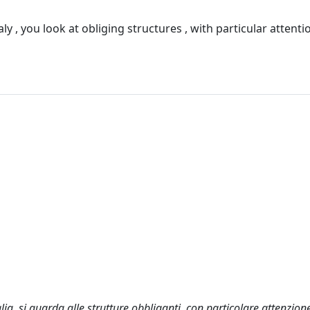
ly , you look at obliging structures , with particular attenti
alia, si guarda alle strutture obbliganti, con particolare attenzione 