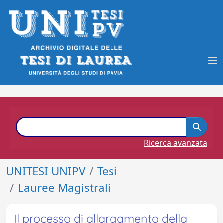
Ricerca avanzata
UNITESI UNIPV
Tesi
Lauree Magistrali
Il processo di allargamento della