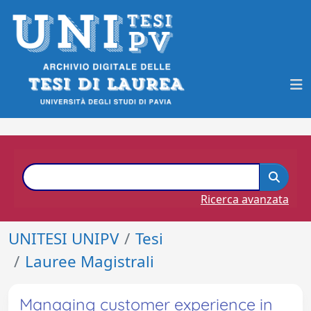
Ricerca avanzata
UNITESI UNIPV
Tesi
Lauree Magistrali
Managing customer experience in