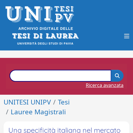
Ricerca avanzata
UNITESI UNIPV
Tesi
Lauree Magistrali
Una specificità italiana nel mercato