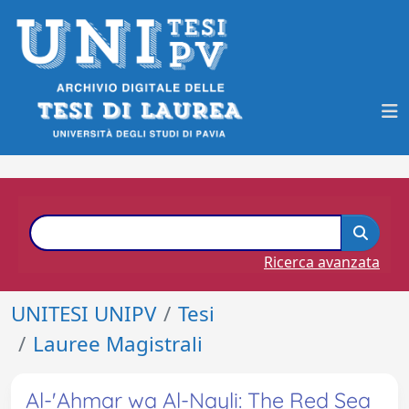
Ricerca avanzata
UNITESI UNIPV
Tesi
Lauree Magistrali
Al-'Ahmar wa Al-Nayli: The Red Sea