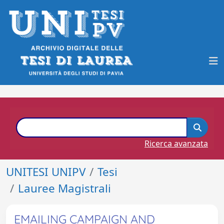
Ricerca avanzata
UNITESI UNIPV
Tesi
Lauree Magistrali
EMAILING CAMPAIGN AND